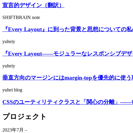
宣言的デザイン（翻訳）
SHIFTBRAIN note
『Every Layout』に到った背景と思想についての
yuheiy
『Every Layout——モジュラーなレスポンシブデザイ
yuheiy
垂直方向のマージンにはmargin-topを優先的に使
yuhei blog
CSSのユーティリティクラスと「関心の分離」—
プロジェクト
2023年7月
–