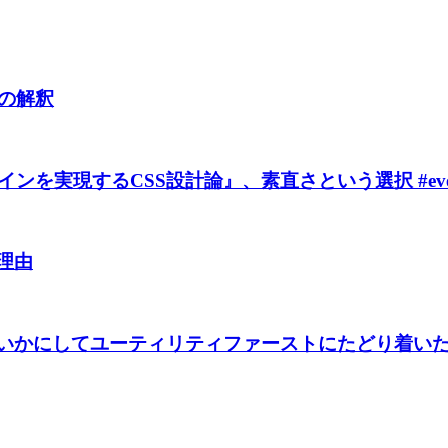
私の解釈
ンを実現するCSS設計論』、素直さという選択 #everyl
う理由
—いかにしてユーティリティファーストにたどり着い