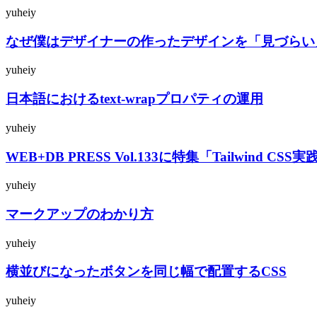
yuheiy
なぜ僕はデザイナーの作ったデザインを「見づらい
yuheiy
日本語におけるtext-wrapプロパティの運用
yuheiy
WEB+DB PRESS Vol.133に特集「Tailwin
yuheiy
マークアップのわかり方
yuheiy
横並びになったボタンを同じ幅で配置するCSS
yuheiy