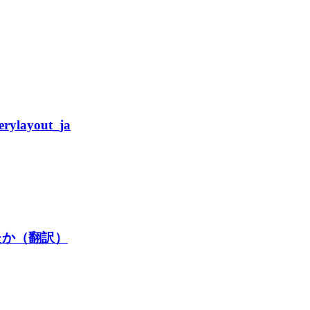
ayout_ja
たか（翻訳）