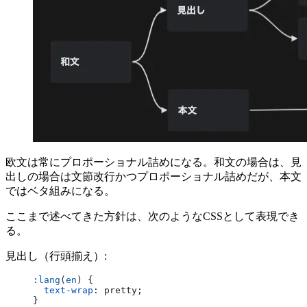
欧文は常にプロポーショナル詰めになる。和文の場合は、見
出しの場合は文節改行かつプロポーショナル詰めだが、本文
ではベタ組みになる。
ここまで述べてきた方針は、次のようなCSSとして表現でき
る。
見出し（行頭揃え）:
:lang
(
en
) {
  text-wrap
: pretty;
}