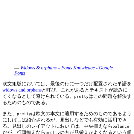
—
Widows & orphans – Fonts Knowledge - Google
Fonts
欧文組版においては、最後の行に一つだけ配置された単語を
widows and orphans
と呼び、これがあるとテキストが読みに
くくなるとして避けられている。
はこの問題を解決す
pretty
るためのものである。
また、
は欧文の本文に適用するためのものであるよう
pretty
にしばしば紹介されるが、見出しなどでも有効に活用でき
る。見出しのレイアウトにおいては、中央揃えなら
balance
だが、行頭揃えなら
の方が見栄えがよくなるという個
pretty