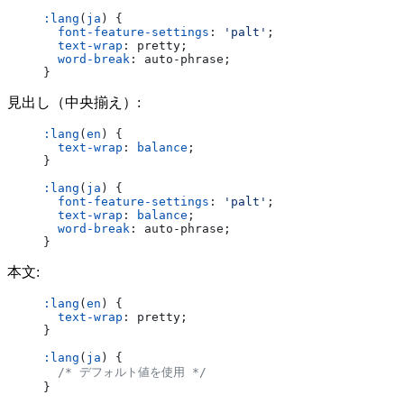
:lang
(
ja
) {
  font-feature-settings
: 
'palt'
;
  text-wrap
: pretty;
  word-break
: auto-phrase;
}
見出し（中央揃え）:
:lang
(
en
) {
  text-wrap
: 
balance
;
}
:lang
(
ja
) {
  font-feature-settings
: 
'palt'
;
  text-wrap
: 
balance
;
  word-break
: auto-phrase;
}
本文:
:lang
(
en
) {
  text-wrap
: pretty;
}
:lang
(
ja
) {
  /* デフォルト値を使用 */
}