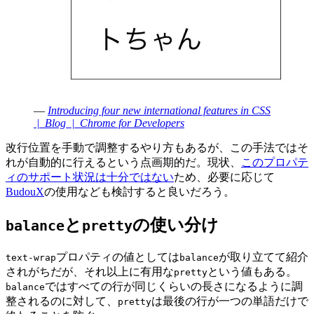
—
Introducing four new international features in CSS
| Blog | Chrome for Developers
改行位置を手動で調整するやり方もあるが、この手法ではそ
れが自動的に行えるという点画期的だ。現状、
このプロパテ
ィのサポート状況は十分ではない
ため、必要に応じて
BudouX
の使用なども検討すると良いだろう。
と
の使い分け
balance
pretty
プロパティの値としては
が取り立てて紹介
text-wrap
balance
されがちだが、それ以上に有用な
という値もある。
pretty
ではすべての行が同じくらいの長さになるように調
balance
整されるのに対して、
は最後の行が一つの単語だけで
pretty