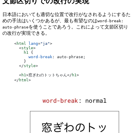
文節区切りでの改行の実現
日本語においても適切な位置で改行がなされるようにするた
めの手法はいくつかあるが、最も有望なのは
word-break:
を使うことであろう。これによって文節区切り
auto-phrase
の改行が実現できる。
<
html
 lang
=
"ja"
>
  <
style
>
    h1
 {
      word-break
: auto-phrase;
    }
  </
style
>
  <
h1
>窓ぎわのトットちゃん</
h1
>
</
html
>