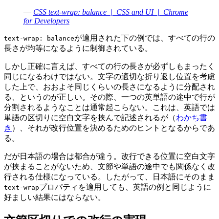
—
CSS text-wrap: balance | CSS and UI | Chrome
for Developers
が適用された下の例では、すべての行の
text-wrap: balance
長さが均等になるように制御されている。
しかし正確に言えば、すべての行の長さが必ずしもまったく
同じになるわけではない。文字の適切な折り返し位置を考慮
した上で、おおよそ同じくらいの長さになるように分配され
る、というのが正しい。その際、一つの英単語の途中で行が
分割されるようなことは通常起こらない。これは、英語では
単語の区切りに空白文字を挟んで記述されるが（
わかち書
き
）、それが改行位置を決めるためのヒントとなるからであ
る。
だが日本語の場合は都合が違う。改行できる位置に空白文字
が挟まることがないため、文節や単語の途中でも関係なく改
行される仕様になっている。したがって、日本語にそのまま
プロパティを適用しても、英語の例と同じように
text-wrap
好ましい結果にはならない。