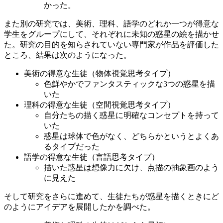
かった。
また別の研究では、美術、理科、語学のどれか一つが得意な
学生をグループにして、それぞれに未知の惑星の絵を描かせ
た。研究の目的を知らされていない専門家が作品を評価した
ところ、結果は次のようになった。
美術の得意な生徒（物体視覚思考タイプ）
色鮮やかでファンタスティックな3つの惑星を描
いた
理科の得意な生徒（空間視覚思考タイプ）
自分たちの描く惑星に明確なコンセプトを持って
いた
惑星は球体で色がなく、どちらかというとよくあ
るタイプだった
語学の得意な生徒（言語思考タイプ）
描いた惑星は想像力に欠け、点描の抽象画のよう
に見えた
そして研究をさらに進めて、生徒たちが惑星を描くときにど
のようにアイデアを展開したかを調べた。