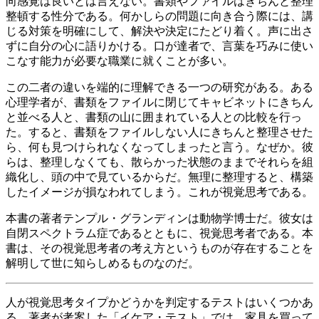
向感覚は良いとは言えない。書類やファイルはきちんと整理
整頓する性分である。何かしらの問題に向き合う際には、講
じる対策を明確にして、解決や決定にたどり着く。声に出さ
ずに自分の心に語りかける。口が達者で、言葉を巧みに使い
こなす能力が必要な職業に就くことが多い。
この二者の違いを端的に理解できる一つの研究がある。ある
心理学者が、書類をファイルに閉じてキャビネットにきちん
と並べる人と、書類の山に囲まれている人との比較を行っ
た。すると、書類をファイルしない人にきちんと整理させた
ら、何も見つけられなくなってしまったと言う。なぜか。彼
らは、整理しなくても、散らかった状態のままでそれらを組
織化し、頭の中で見ているからだ。無理に整理すると、構築
したイメージが損なわれてしまう。これが視覚思考である。
本書の著者テンプル・グランディンは動物学博士だ。彼女は
自閉スペクトラム症であるとともに、視覚思考者である。本
書は、その視覚思考者の考え方というものが存在することを
解明して世に知らしめるものなのだ。
人が視覚思考タイプかどうかを判定するテストはいくつかあ
る。著者が考案した「イケア・テスト」では、家具を買って