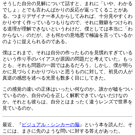
そうした自分の見解について話すと、まれに「いや、わかる
でしょ」とでも言わんばかりの反応が返ってくることがあ
る。つまりデザイナー本人からしてみれば、十分見やすくわ
かりやすく作っているつもりなので、それに難癖をつけられ
る道理が理解できないというわけだ。僕としては本当に「わ
からない」のだが、さも何かの意地悪で極論を言っているか
のように捉えられるのである。
僕はこれまで、それは自分の作ったものを見慣れすぎている
という作り手のバイアスが原因の問題だと考えていた。もっ
とも、それも問題の一因ではあるだろう。しかし、僕が明ら
かに見づらくわかりづらいと思うものに対して、初見の人が
真逆の感想を述べる光景も数多く目にしてきた。
この感覚の違いの正体はいったい何なのか。誰かが嘘をつい
ているのか。自分の心を正しく解釈できていないだけなの
か。それとも彼らは、自分とはまったく違うレンズで世界を
見ているのか。
最近、『
ビジュアル・シンカーの脳
』という本を読んだ。そ
こには、まさに先のような問いに対する答えがあった。