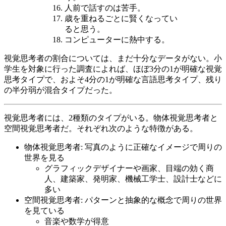
人前で話すのは苦手。
歳を重ねるごとに賢くなってい
ると思う。
コンピューターに熱中する。
視覚思考者の割合については、まだ十分なデータがない。小
学生を対象に行った調査によれば、ほぼ3分の1が明確な視覚
思考タイプで、およそ4分の1が明確な言語思考タイプ、残り
の半分弱が混合タイプだった。
視覚思考者には、2種類のタイプがいる。物体視覚思考者と
空間視覚思考者だ。それぞれ次のような特徴がある。
物体視覚思考者: 写真のように正確なイメージで周りの
世界を見る
グラフィックデザイナーや画家、目端の効く商
人、建築家、発明家、機械工学士、設計士などに
多い
空間視覚思考者: パターンと抽象的な概念で周りの世界
を見ている
音楽や数学が得意