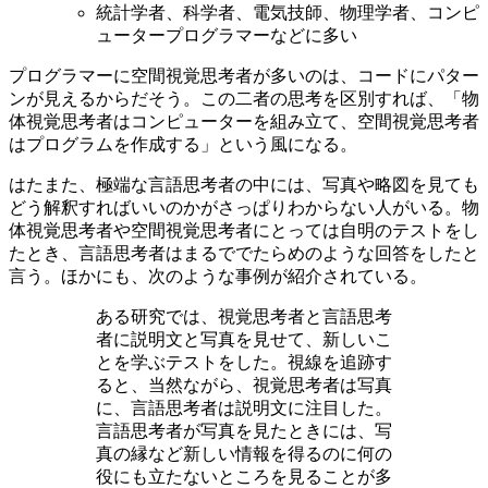
統計学者、科学者、電気技師、物理学者、コンピ
ュータープログラマーなどに多い
プログラマーに空間視覚思考者が多いのは、コードにパター
ンが見えるからだそう。この二者の思考を区別すれば、「物
体視覚思考者はコンピューターを組み立て、空間視覚思考者
はプログラムを作成する」という風になる。
はたまた、極端な言語思考者の中には、写真や略図を見ても
どう解釈すればいいのかがさっぱりわからない人がいる。物
体視覚思考者や空間視覚思考者にとっては自明のテストをし
たとき、言語思考者はまるででたらめのような回答をしたと
言う。ほかにも、次のような事例が紹介されている。
ある研究では、視覚思考者と言語思考
者に説明文と写真を見せて、新しいこ
とを学ぶテストをした。視線を追跡す
ると、当然ながら、視覚思考者は写真
に、言語思考者は説明文に注目した。
言語思考者が写真を見たときには、写
真の縁など新しい情報を得るのに何の
役にも立たないところを見ることが多