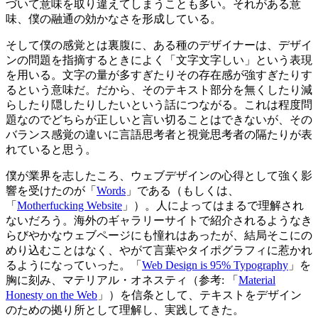
づいて意味を取り違えてしまうことも多い。それがある意
味、僕の融通の効かなさを形成している。
そして僕の感覚とは裏腹に、ある種のデザイナーは、デザイ
ンの問題を指摘するときによく「文字文字しい」という表現
を用いる。文字の量が多すぎたりその存在感が強すぎたりす
るという意味だ。だから、そのテキスト部分を無くしたり減
らしたり隠したりしたいという話につながる。これは程度問
題なのでどちらが正しいと言い切ることはできないが、その
バランス感覚の違いに言語思考者と視覚思考者の隔たりが表
れていると思う。
僕が業界を志したころ、ウェブデザインの心得として強く影
響を受けたのが「
Words
」である（もしくは、
「
Motherfucking Website
」）。人によってはまるで理解され
ないだろう。海外のギャラリーサイトで紹介されるようなき
らびやかなウェブページにも憧れはあったが、結局そこにの
めり込むことはなく、やがて言葉やタイポグラフィに惹かれ
るようになっていった。「
Web Design is 95% Typography
」を
胸に刻み、マテリアル・オネスティ（参考: 「
Material
Honesty on the Web
」）を信条として、テキストをデザイン
のための拠り所として理解し、実践してきた。