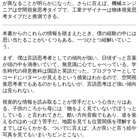
が異なることが明らかになった。さらに言えば、機械エンジ
ニアは空間視覚思考タイプで、工業デザイナーは物体視覚思
考タイプだと推測できる。
本書からのこれらの情報を踏まえたとき、僕の経験の中には
思い当たることがいくつもある。一つひとつ紐解いていこ
う。
まず、僕は言語思考者としての傾向が強い。日頃ずっと言葉
が頭の中を渦巻いていて、無意識に心でしゃべっている。学
生時代の得意教科は国語と英語だった。プログラマーとして
コードにパターンが見えるという感覚はわかるので、空間視
覚思考者でもあるのかもしれないが、言語思考ほど強い傾向
は見られない。
視覚的な情報を読み取ることが苦手だという心当たりはあ
る。子供のころから母には「物をよく見ていないでぼうっと
している」と言われてきた。酷い方向音痴でもあり、道を覚
えるのはめっぽう苦手だ。地図を見ても位置関係を理解する
までしばらくかかる。ついでに言えば、人が良いと言う絵や
写真を見てもいまいちピンとこない。