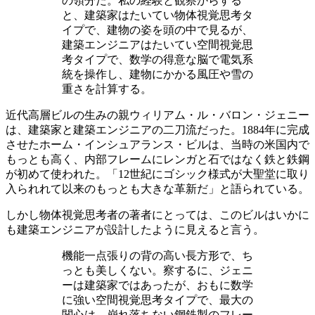
の領分だ。私の経験と観察からする
と、建築家はたいてい物体視覚思考タ
イプで、建物の姿を頭の中で見るが、
建築エンジニアはたいてい空間視覚思
考タイプで、数学の得意な脳で電気系
統を操作し、建物にかかる風圧や雪の
重さを計算する。
近代高層ビルの生みの親ウィリアム・ル・バロン・ジェニー
は、建築家と建築エンジニアの二刀流だった。1884年に完成
させたホーム・インシュアランス・ビルは、当時の米国内で
もっとも高く、内部フレームにレンガと石ではなく鉄と鉄鋼
が初めて使われた。「12世紀にゴシック様式が大聖堂に取り
入られれて以来のもっとも大きな革新だ」と語られている。
しかし物体視覚思考者の著者にとっては、このビルはいかに
も建築エンジニアが設計したように見えると言う。
機能一点張りの背の高い長方形で、ち
っとも美しくない。察するに、ジェニ
ーは建築家ではあったが、おもに数学
に強い空間視覚思考タイプで、最大の
関心は、崩れ落ちない鋼鉄製のフレー