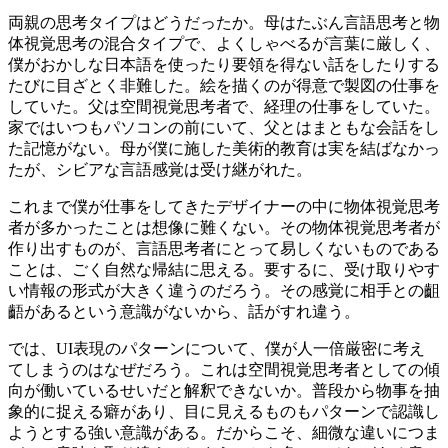
両親の思考タイプはどうだったか。母はたぶん言語思考と物
体視覚思考の混合タイプで、よくしゃべるが言葉に厳しく、
僕がおかしな日本語を使ったり要領を得ない話をしたりする
たびに目ざとく非難した。絵を描くのが得意で製図の仕事を
していた。父は空間視覚思考者で、経理の仕事をしていた。
家ではいつもパソコンの前にいて、父とはまともな会話をし
た記憶がない。母が僕に施した美術的教育は実を結ばなかっ
たが、シビアな言語感覚は受け継がれた。
これまで僕が仕事をしてきたデザイナーの中に物体視覚思考
者が多かったことは想像に難くない。その物体視覚思考者が
作り出すものが、言語思考者にとって易しくないものである
ことは、ごく自然な帰結に思える。要するに、受け取りやす
い情報の形式が大きく違うのだろう。その感覚に相手との齟
齬があるという意識がないから、話がすれ違う。
では、UI表現のパターンについて、僕が人一倍厳密に考え
てしまうのはなぜだろう。これは空間視覚思考者としての傾
向が働いているせいだと解釈できないか。普段から物事を抽
象的に捉える癖があり、目に見えるものもパターンで認識し
ようとする強い意識がある。だからこそ、細微な違いにつま