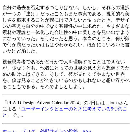
自分の過去を否定するつもりはない。しかし、それらの選択
が一つの「逃げ」だったこともまた事実である。視覚的な美
しさを追求することが僕にはできないと悟ったとき、デザイ
ンの答えを自分の中でなく客観性の中に求めた。さまざまな
素材や理論と一体化した合理性の中に美しさを見い出すよう
になっていった。そうだったと思う。本当のところ、何が卵
で何が鶏だったかはもはやわからない。ほかにもいろいろ書
いたけど消した。
視覚思考者であるかどうかで人を理解することはできない
が、少なくとも、他者にとっての世界の見え方を想像するた
めの助けにはできる。そして、彼が見たくてやまない世界
を、僕は見ることができているのかもしれないと想い浮かべ
ることもできる。それでよしとしよう。
「PLAID Design Advent Calendar 2024」の2日目は、tomaさん
による「
ユーザーインタビューのときに考えている5つのこ
と
」です。
ホーム
ブログ
外部サイトの投稿
RSS