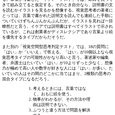
きて組み立てると仮定する。そのとき自分なら、説明書の文
を読むかイラストを見るかを想像する。視覚思考者の著者に
とっては、言葉で書かれた説明文を読んでも連続した手順に
ついていけずちんぷんかんぷんだが、イラストを見れば一目
瞭然だと言う。イケアでは説明書はすべてイラストで示され
ているが、これは創業者がディスレクシアであり言葉より絵
を優先するタイプだからだそうだ。
また別の「視覚空間型思考判定テスト」では、18の質問に
「はい」か「いいえ」で答える。「はい」が10個以上なら視
覚思考タイプの可能性がかなり高いと言う。著述家や編集
者、弁護士はたいてい「はい」が10よりずっと少なく、想像
力が極めて高い人や数学が好きな人には「はい」が多い。た
いていの人はその間のどこかに当てはまり、2種類の思考の
混合タイプになるだろう。
考えるときには、言葉ではな
く、おもに絵を使う。
物事がわかるが、その方法や理
由は説明できない。
ふつうと違う方法で問題を解決