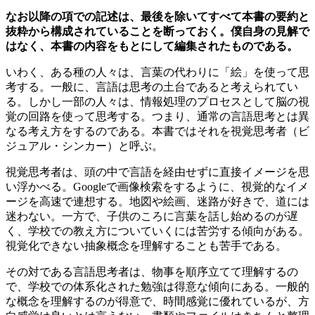
なお以降の項での記述は、最後を除いてすべて本書の要約と
抜粋から構成されていることを断っておく。僕自身の見解で
はなく、本書の内容をもとにして編集されたものである。
いわく、ある種の人々は、言葉の代わりに「絵」を使って思
考する。一般に、言語は思考の土台であると考えられてい
る。しかし一部の人々は、情報処理のプロセスとして脳の視
覚の回路を使って思考する。つまり、通常の言語思考とは異
なる考え方をするのである。本書ではそれを視覚思考者（ビ
ジュアル・シンカー）と呼ぶ。
視覚思考者は、頭の中で言語を経由せずに直接イメージを思
い浮かべる。Googleで画像検索をするように、視覚的なイメ
ージを高速で連想する。地図や絵画、迷路が好きで、道には
迷わない。一方で、子供のころに言葉を話し始めるのが遅
く、学校での教え方についていくには苦労する傾向がある。
視覚化できない抽象概念を理解することも苦手である。
その対である言語思考者は、物事を順序立てて理解するの
で、学校での体系化された勉強は得意な傾向にある。一般的
な概念を理解するのが得意で、時間感覚に優れているが、方