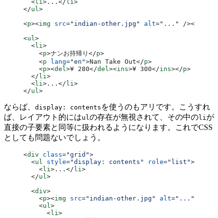
  <
li
>...</
li
>
</
ul
>
<
p
><
img
 src
=
"indian-other.jpg"
 alt
=
"..."
 /></
p
>
<
ul
>
  <
li
>
    <
p
>ナンお持帰り</
p
>
    <
p
 lang
=
"en"
>Nan Take Out</
p
>
    <
p
><
del
>¥ 280</
del
><
ins
>¥ 300</
ins
></
p
>
  </
li
>
  <
li
>...</
li
>
</
ul
>
ならば、
を使うのもアリです。こうすれ
display: contents
ば、レイアウト的には
の存在が無視されて、その中の
が
ul
li
直接の子要素と同等に扱われるようになります。これでCSS
としても問題ないでしょう。
<
div
 class
=
"grid"
>
  <
ul
 style
=
"display: contents"
 role
=
"list"
>
    <
li
>...</
li
>
  </
ul
>
  <
div
>
    <
p
><
img
 src
=
"indian-other.jpg"
 alt
=
"..."
 /></
p
    <
ul
>
      <
li
>