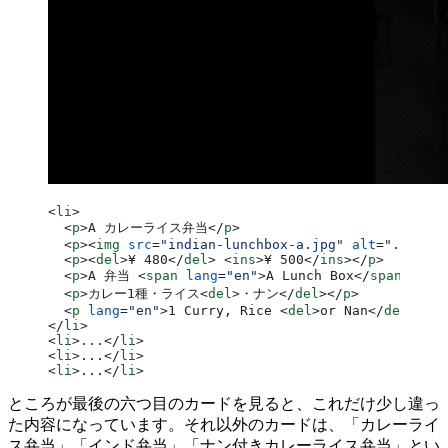
<
li
>
  <
p
>A カレーライス弁当</
p
>
  <
p
><
img
 src
=
"indian-lunchbox-a.jpg"
 alt
=
"..."
 />
  <
p
><
del
>¥ 480</
del
> <
ins
>¥ 500</
ins
></
p
>
  <
p
>A 弁当 <
span
 lang
=
"en"
>A Lunch Box</
span
></
p
>
  <
p
>カレー1種・ライス<
del
>・ナン</
del
></
p
>
  <
p
 lang
=
"en"
>1 Curry, Rice <
del
>or Nan</
del
></
p
>
</
li
>
<
li
>...</
li
>
<
li
>...</
li
>
<
li
>...</
li
>
ところが最後の六つ目のカードを見ると、これだけ少し違っ
た内容になっています。それ以外のカードは、「カレーライ
ス弁当」「インド弁当」「ナン付きカレーライス弁当」とい