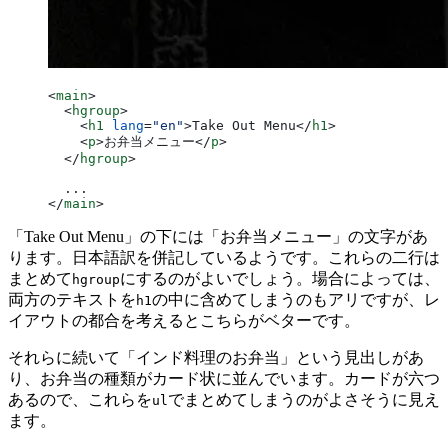
<
main
>
  <
hgroup
>
    <
h1
 lang
=
"en"
>Take Out Menu</
h1
>
    <
p
>お弁当メニュー</
p
>
  </
hgroup
>
  ...
</
main
>
「Take Out Menu」の下には「お弁当メニュー」の文字があ
ります。日本語訳を併記しているようです。これらの二行は
まとめて
にするのがよいでしょう。場合によっては、
hgroup
両方のテキストを
の中に含めてしまうのもアリですが、レ
h1
イアウトの都合を考えるとこちらがベターです。
それらに続いて「インド料理のお弁当」という見出しがあ
り、お弁当の種類がカード状に並んでいます。カードが六つ
あるので、これらを
でまとめてしまうのがよさそうに見え
ul
ます。