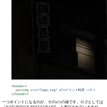
<
header
>
  <
p
><
img
 src
=
"logo.svg"
 alt
=
"インド料理 ハティ"
 /></
</
header
>
一つポイントになるのが、その
の値です。ロゴとしては
alt
「HATI INDIAN RESTAURANT」と表記されていますが、