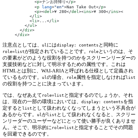
        <
p
>ナンお持帰り</
p
>
        <
p
 lang
=
"en"
>Nan Take Out</
p
>
        <
p
><
del
>¥ 280</
del
><
ins
>¥ 300</
ins
></
p
>
      </
li
>
      <
li
>...</
li
>
    </
ul
>
  </
div
>
</
div
>
注意点としては、
には
と同時に
ul
display: contents
が指定されていることです。
というのは、そ
role=list
role
の要素がどのような役割を持つのかをスクリーンリーダーの
支援技術などに対して明示するための属性です。これは
HTMLとは別に、WAI-ARIAと呼ばれる仕様として定義され
ているものです。
の場合、
属性を指定しなければ
ul
role
list
の役割を持つことに決まっています。
では、なぜあえて
と指定するのでしょうか。それ
role=list
は、現在の一部の環境においては、
を指
display: contents
定すると
として扱われなくなってしまうという不具合が
list
あるからです。
が
として扱われなくなると、スクリー
ul
list
ンリーダーのユーザーなどにとって使い勝手が良くありませ
ん。そこで、明示的に
と指定することでその問題
role=list
を回避できるのです。