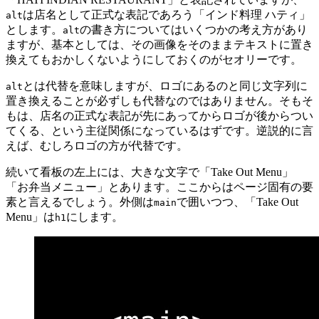
は店名として正式な表記であろう「インド料理 ハティ」
alt
とします。
の書き方についてはいくつかの考え方があり
alt
ますが、基本としては、その画像をそのままテキストに置き
換えてもおかしくないようにしておくのがセオリーです。
とは代替を意味しますが、ロゴにあるのと同じ文字列に
alt
置き換えることが必ずしも代替なのではありません。そもそ
もは、店名の正式な表記が先にあってからロゴが後からつい
てくる、という主従関係になっているはずです。逆説的に言
えば、むしろロゴの方が代替です。
続いて看板の左上には、大きな文字で「Take Out Menu」
「お弁当メニュー」とあります。ここからはページ固有の要
素と言えるでしょう。外側は
で囲いつつ、「Take Out
main
Menu」は
にします。
h1