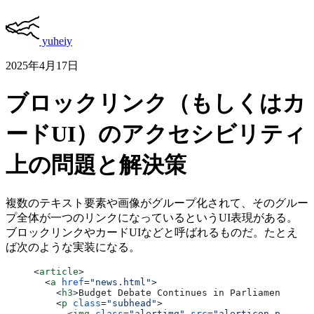
yuheiy
2025年4月17日
ブロックリンク（もしくはカ
ードUI）のアクセシビリティ
上の問題と解決策
複数のテキスト要素や画像がグループ化されて、そのグルー
プ全体が一つのリンクになっているというUI表現がある。
ブロックリンクやカードUIなどと呼ばれるものだ。たとえ
ば次のような実装になる。
<
article
>
  <
a
 href
=
"news.html"
>
    <
h3
>Budget Debate Continues in Parliament</
h3
>
    <
p
 class
=
"subhead"
>
      <
img
 class
=
"alertimg"
 src
=
"alerticon.png"
 al