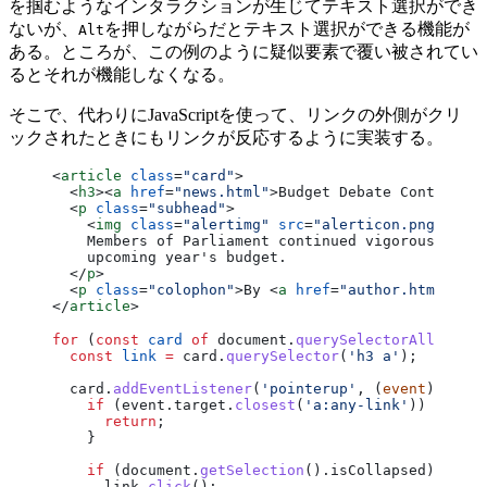
を掴むようなインタラクションが生じてテキスト選択ができ
ないが、
を押しながらだとテキスト選択ができる機能が
Alt
ある。ところが、この例のように疑似要素で覆い被されてい
るとそれが機能しなくなる。
そこで、代わりにJavaScriptを使って、リンクの外側がクリ
ックされたときにもリンクが反応するように実装する。
<
article
 class
=
"card"
>
  <
h3
><
a
 href
=
"news.html"
>Budget Debate Continues 
  <
p
 class
=
"subhead"
>
    <
img
 class
=
"alertimg"
 src
=
"alerticon.png"
 alt
=
    Members of Parliament continued vigorous debat
    upcoming year's budget.
  </
p
>
  <
p
 class
=
"colophon"
>By <
a
 href
=
"author.html"
>Joh
</
article
>
for
 (
const
 card
 of
 document.
querySelectorAll
(
'.car
  const
 link
 =
 card.
querySelector
(
'h3 a'
);
  card.
addEventListener
(
'pointerup'
, (
event
) 
=>
 {
    if
 (event.target.
closest
(
'a:any-link'
)) {
      return
;
    }
    if
 (document.
getSelection
().isCollapsed) {
      link.
click
();