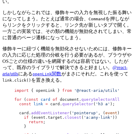
い。
しかしながらこれでは、修飾キーの入力を無視した振る舞い
になってしまう。たとえば通常の場合、
を押しなが
Command
らリンクをクリックすると、リンク先が新しいタブで開く。
一方この実装では、その類の機能が無効化されてしまい、常
に普通のページ遷移になってしまう。
修飾キーに紐づく機能を無効化させないためには、修飾キー
の入力に応じた処理の分岐を行う必要があるが、ブラウザや
OSごとの仕様の違いを網羅するのは容易ではない。したが
って、既存のライブラリで解決できると好ましい。
@react-
aria/utils
にある
関数
がまさにそれだ。これを使って
openLink
を置き換える。
link.click()
import
 { openLink } 
from
 '@react-aria/utils'
;
for
 (
const
 card
 of
 document.
querySelectorAll
(
'.car
  const
 link
 =
 card.
querySelector
(
'h3 a'
);
  card.
addEventListener
(
'pointerup'
, (
event
) 
=>
 {
    if
 (event.target.
closest
(
'a:any-link'
)) {
      return
;
    }