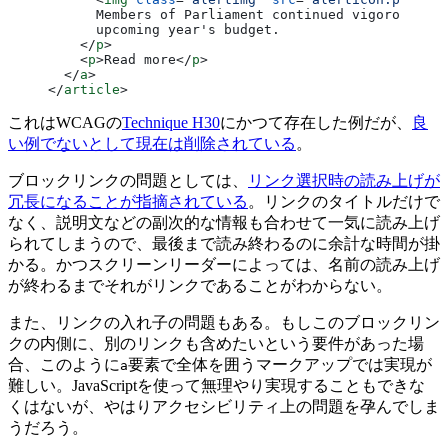
      Members of Parliament continued vigorous de
      upcoming year's budget.
    </
p
>
    <
p
>Read more</
p
>
  </
a
>
</
article
>
これはWCAGの
Technique H30
にかつて存在した例だが、
良
い例でないとして現在は削除されている
。
ブロックリンクの問題としては、
リンク選択時の読み上げが
冗長になることが指摘されている
。リンクのタイトルだけで
なく、説明文などの副次的な情報も合わせて一気に読み上げ
られてしまうので、最後まで読み終わるのに余計な時間が掛
かる。かつスクリーンリーダーによっては、名前の読み上げ
が終わるまでそれがリンクであることがわからない。
また、リンクの入れ子の問題もある。もしこのブロックリン
クの内側に、別のリンクも含めたいという要件があった場
合、このように
要素で全体を囲うマークアップでは実現が
a
難しい。JavaScriptを使って無理やり実現することもできな
くはないが、やはりアクセシビリティ上の問題を孕んでしま
うだろう。