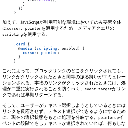
    }
  });
}
加えて、JavaScriptが利用可能な環境においてのみ要素全体
に
を適用するため、メディアクエリの
cursor: pointer
を使用する。
scripting
.card
 {
  @
media
 (
scripting
: enabled) {
    cursor
: 
pointer
;
  }
}
これによって、ブロックリンクのどこをクリックされても、
リンクがクリックされたときと同等の振る舞いがエミュレー
ションされる。本物のリンクがクリックされたときには、処
理が二重に実行されることを防ぐべく、
がリン
event.target
クであれば早期リターンする。
そして、ユーザーがテキスト選択しようとしているときには
リンクを反応させず、テキスト選択ができるようにするため
に、現在の選択状態をもとに処理を分岐する。
イ
pointerup
ベントの段階でもしテキストが選択されていれば、何もしな