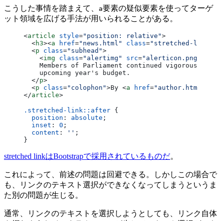
こうした事情を踏まえて、
要素の疑似要素を使ってターゲ
a
ット領域を広げる手法が用いられることがある。
<
article
 style
=
"position: relative"
>
  <
h3
><
a
 href
=
"news.html"
 class
=
"stretched-link"
>B
  <
p
 class
=
"subhead"
>
    <
img
 class
=
"alertimg"
 src
=
"alerticon.png"
 alt
=
    Members of Parliament continued vigorous debat
    upcoming year's budget.
  </
p
>
  <
p
 class
=
"colophon"
>By <
a
 href
=
"author.html"
 sty
</
article
>
.stretched-link::after
 {
  position
: 
absolute
;
  inset
: 
0
;
  content
: 
''
;
}
stretched linkはBootstrapで採用されているものだ
。
これによって、前述の問題は回避できる。しかしこの場合で
も、リンクのテキスト選択ができなくなってしまうというま
た別の問題が生じる。
通常、リンクのテキストを選択しようとしても、リンク自体