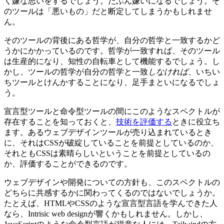
く嫌な思いをするでしょう。たぶん嫌いになるでしょう。そ
のツールは「悪いもの」だと断定してしまうかもしれませ
ん。
そのツールの背後にある哲学が、自分の哲学と一致するかど
うかにかかっているのです。哲学が一致すれば、そのツール
は生産的になり、知性の自転車として機能するでしょう。し
かし、ツールの哲学が自分の哲学と一致
しなければ
、いちい
ちツールとけんかすることになり、足手まといになるでしょ
う。
宣言型ツールと命令型ツールの間にこのようなスペクトルが
存在することを知っておくと、
技術を評価する
ときに役立ち
ます。あるウェブデザインツールが売り込まれているとき
に、それはCSSが破綻していることを前提としているのか、
それともCSSは素晴らしいということを前提としているの
か、評価することができるのです。
ウェブデザインや開発についての方針も、このスペクトルの
どちらに共感するかに関わってくるのではないでしょうか。
たとえば、HTMLやCSSのような宣言型言語を学んできた人
なら、Intrisic web designが響くかもしれません。しかし、