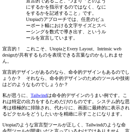
宣言的であること、つまり「どのよう
にするかを指示するのではなく、なに
をするかを記述すること」です。
Utopiaのアプローチでは、任意のビュ
ーポート幅における文字サイズとスペ
ーシングを数式で導き出す、というル
ールを宣言しています。
宣言的！ これこそ、UtopiaとEvery Layout、Intrinsic web
designが共有するものを表現できる言葉なのかもしれませ
ん。
宣言的デザインがあるのなら、命令的デザインもあるのでし
ょうか？ それなら、命令的デザインのためのツールや技術
はどのようなものでしょうか？
私が思うに、
Tailwind
は命令的デザインのうまい例です。こ
れは特定の出力をするため
だけ
のものです。システム的な思
考は積極的に排除され、代わりに、画面に最終的に表示され
るピクセルをどうしたいかを精緻に示すことになります。
Utopiaのような宣言型ツールが正しく、Tailwindのような命
令型ツールが間違いだと言っているわけではありません。言