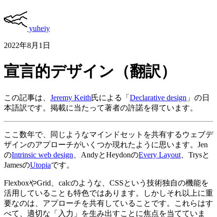
yuheiy
2022年8月1日
宣言的デザイン（翻訳）
この記事は、
Jeremy Keith
氏による「
Declarative design
」の日
本語訳です。掲載に当たって著者の許諾を得ています。
ここ数年で、同じようなマインドセットを共有するウェブデ
ザインのアプローチがいくつか現れたように思います。Jen
の
Intrinsic web design
、AndyとHeydonの
Every Layout
、Trysと
Jamesの
Utopia
です。
FlexboxやGrid、calcのような、CSSという技術独自の機能を
活用していることも特色ではあります。しかしそれ以上に重
要なのは、アプローチを共有していることです。これらはす
べて、適切な「入力」を生み出すことに焦点を当てていま