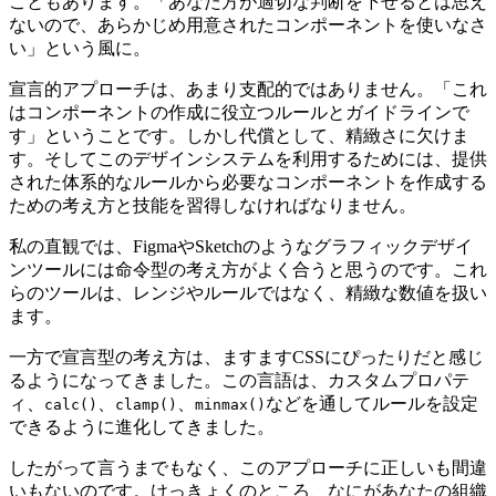
こともあります。「あなた方が適切な判断を下せるとは思え
ないので、あらかじめ用意されたコンポーネントを使いなさ
い」という風に。
宣言的アプローチは、あまり支配的ではありません。「これ
はコンポーネントの作成に役立つルールとガイドラインで
す」ということです。しかし代償として、精緻さに欠けま
す。そしてこのデザインシステムを利用するためには、提供
された体系的なルールから必要なコンポーネントを作成する
ための考え方と技能を習得しなければなりません。
私の直観では、FigmaやSketchのようなグラフィックデザイ
ンツールには命令型の考え方がよく合うと思うのです。これ
らのツールは、レンジやルールではなく、精緻な数値を扱い
ます。
一方で宣言型の考え方は、ますますCSSにぴったりだと感じ
るようになってきました。この言語は、カスタムプロパテ
ィ、
、
、
などを通してルールを設定
calc()
clamp()
minmax()
できるように進化してきました。
したがって言うまでもなく、このアプローチに正しいも間違
いもないのです。けっきょくのところ、なにがあなたの組織