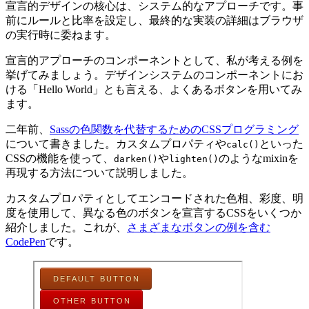
宣言的デザインの核心は、システム的なアプローチです。事
前にルールと比率を設定し、最終的な実装の詳細はブラウザ
の実行時に委ねます。
宣言的アプローチのコンポーネントとして、私が考える例を
挙げてみましょう。デザインシステムのコンポーネントにお
ける「Hello World」とも言える、よくあるボタンを用いてみ
ます。
二年前、
Sassの色関数を代替するためのCSSプログラミング
について書きました。カスタムプロパティや
といった
calc()
CSSの機能を使って、
や
のようなmixinを
darken()
lighten()
再現する方法について説明しました。
カスタムプロパティとしてエンコードされた色相、彩度、明
度を使用して、異なる色のボタンを宣言するCSSをいくつか
紹介しました。これが、
さまざまなボタンの例を含む
CodePen
です。