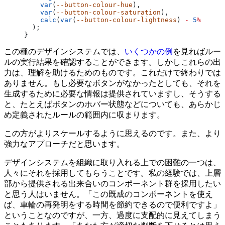
    var
(
--button-colour-hue
),
    var
(
--button-colour-saturation
),
    calc
(
var
(
--button-colour-lightness
) 
-
 5
%
)
  );
}
この種のデザインシステムでは、
いくつかの例
を見ればルー
ルの実行結果を確認することができます。しかしこれらの出
力は、理解を助けるためのものです。これだけで終わりでは
ありません。もし必要なボタンがなかったとしても、それを
生成するために必要な情報は提供されていますし、そうする
と、たとえばボタンのホバー状態などについても、あらかじ
め定義されたルールの範囲内に収まります。
この方がよりスケールするように思えるのです。また、より
強力なアプローチだと思います。
デザインシステムを組織に取り入れる上での困難の一つは、
人々にそれを採用してもらうことです。私の経験では、上層
部から提供される出来合いのコンポーネント群を採用したい
と思う人はいません。「この既成のコンポーネントを使え
ば、車輪の再発明をする時間を節約できるので便利ですよ」
ということなのですが、一方、過度に支配的に見えてしまう