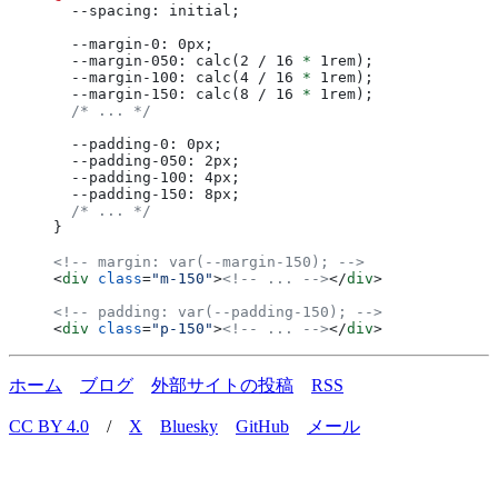
  --spacing: initial;
  --margin-0: 0px;
  --margin-050: calc(2 / 16 
*
 1rem);
  --margin-100: calc(4 / 16 
*
 1rem);
  --margin-150: calc(8 / 16 
*
 1rem);
  /* ... */
  --padding-0: 0px;
  --padding-050: 2px;
  --padding-100: 4px;
  --padding-150: 8px;
  /* ... */
}
<!-- margin: var(--margin-150); -->
<
div
 class
=
"m-150"
>
<!-- ... -->
</
div
>
<!-- padding: var(--padding-150); -->
<
div
 class
=
"p-150"
>
<!-- ... -->
</
div
>
ホーム
ブログ
外部サイトの投稿
RSS
CC BY 4.0
/
X
Bluesky
GitHub
メール