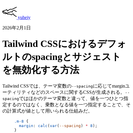
yuheiy
2026年2月1日
Tailwind CSSにおけるデフォ
ルトのspacingとサジェスト
を無効化する方法
Tailwind CSSでは、テーマ変数の
に応じてmarginユ
--spacing
ーティリティなどのスペースに関するCSSが生成される。
--
ではほかのテーマ変数と違って、値を一つひとつ指
spacing
定するのではなく、乗数となる値を一つ指定することで、そ
の計算式が値として用いられる仕組みだ。
.m-8
 {
  margin
: 
calc
(
var
(
--spacing
) 
*
 8
);
}