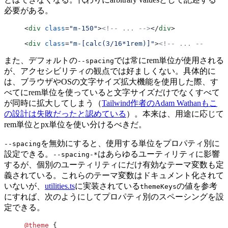
必要がある。
<
div
 class
=
"m-150"
>
<!-- ... -->
</
div
>
<
div
 class
=
"m-[calc(3/16*1rem)]"
>
<!-- ... -->
</
div
また、デフォルトの
では常にrem単位が使用される
--spacing
が、アクセシビリティの観点では好ましくない。具体的に
は、ブラウザやOSの文字サイズ拡大機能を使用した際、す
べてにrem単位を使っていると文字サイズだけでなくすべて
が同時に拡大してしまう（
Tailwind作者のAdam Wathanもこ
の設計は失敗だったと認めている
）。本来は、用途に応じて
rem単位とpx単位を使い分けるべきだ。
を無効にすると、使用する単位をプロパティ別に
--spacing
設定できる。
はあらゆるユーティリティに影響
--spacing-*
するが、個別のユーティリティにだけ有効なテーマ変数も定
義されている。これらのテーマ変数はドキュメント化されて
いないが、
utilities.ts
に実装されている
の値を参考
themeKeys
にすれば、次のようにしてプロパティ別のスペーシングを設
定できる。
@theme
 {