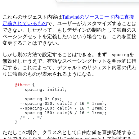
これらのサジェスト内容は
Tailwindのソースコード内に直接
定義されているもの
で、ユーザーがカスタマイズすることは
できない。したがって、もしデザインの制約として独自のス
ペーシングセットを定義したいという場合でも、これを直接
変更することはできない。
しかし別の方法で設定することはできる。まず
を
--spacing
無効化したうえで、有効なスペーシングセットを明示的に指
定する。これによって、デフォルトのサジェスト内容の代わ
りに独自のものが表示されるようになる。
@theme
 {
  --spacing: initial;
  --spacing-0: 0px;
  --spacing-050: calc(2 / 16 
*
 1rem);
  --spacing-100: calc(4 / 16 
*
 1rem);
  --spacing-150: calc(6 / 16 
*
 1rem);
  /* ... */
}
ただしこの場合、クラス名として自由な値を直接記述するこ
とはできなくなる。代わりにarbitrary valuesとして記述する