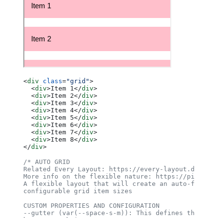
<
div
 class
=
"grid"
>
  <
div
>Item 1</
div
>
  <
div
>Item 2</
div
>
  <
div
>Item 3</
div
>
  <
div
>Item 4</
div
>
  <
div
>Item 5</
div
>
  <
div
>Item 6</
div
>
  <
div
>Item 7</
div
>
  <
div
>Item 8</
div
>
</
div
>
/* AUTO GRID
Related Every Layout: https://every-layout.dev/lay
More info on the flexible nature: https://piccalil
A flexible layout that will create an auto-fill gr
configurable grid item sizes
CUSTOM PROPERTIES AND CONFIGURATION
--gutter (var(--space-s-m)): This defines the spac