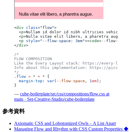
<
div
 class
=
"flow"
>
  <
p
>Nullam id dolor id nibh ultricies vehicula ut
  <
p
>Nulla vitae elit libero, a pharetra augue. Cr
  <
p
 style
=
"--flow-space: 3em"
><
code
>--flow-space<
</
div
>
/*
FLOW COMPOSITION
Like the Every Layout stack: https://every-layout.
Info about this implementation: https://piccalil.l
*/
.flow
 >
 *
 +
 *
 {
  margin-top
: 
var
(
--flow-space
, 
1
em
);
}
—
cube-boilerplate/src/css/compositions/flow.css at
main · Set-Creative-Studio/cube-boilerplate
参考資料
Axiomatic CSS and Lobotomized Owls – A List Apart
Managing Flow and Rhythm with CSS Custom Properties ◆