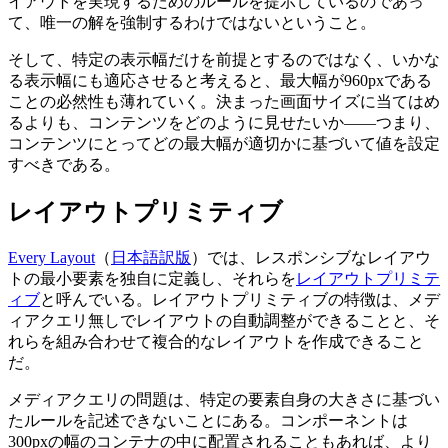
イアウトを実現するためのルールを提示しているのであっ
て、唯一の解を強制するわけではないということ。
そして、特定の表示幅だけを前提とするのではなく、いかな
る表示幅にも適応させると考えると、最大幅が960pxである
ことの必然性も薄れていく。決まった画面サイズに当てはめ
るよりも、コンテンツをどのように見せたいか——つまり、
コンテンツにとってどの最大幅が適切かに基づいて値を設定
すべきである。
レイアウトプリミティブ
Every Layout
（
日本語訳版
）では、レスポンシブなレイアウ
トの最小要素を独自に定義し、それらを
レイアウトプリミテ
ィブ
と呼んでいる。レイアウトプリミティブの特徴は、メデ
ィアクエリ無しでレイアウトの自動調整ができることと、そ
れらを組み合わせて複合的なレイアウトを作成できること
だ。
メディアクエリの問題は、特定の要素自身の大きさに基づい
たルールを記述できないことにある。コンポーネントは
300pxの幅のコンテナの中に配置されることもあれば、より