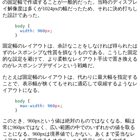
の固定幅で作成することが一般的だった。当時のディスプレ
イ解像度は多くが1024pxの幅だったため、それに決め打ちし
た設計であった。
body
 {
  width
: 
960
px
;
}
固定幅のレイアウトは、余計なことをしなければ得られたは
ずのレスポンシブな性質を損なうものである。こうした固定
的な設定を避けて、より柔軟なレイアウト手法で置き換える
のがレスポンシブデザインという戦略だ。
たとえば固定幅のレイアウトは、代わりに最大幅を指定する
ことで、表示幅が狭くてもそれに適応して収縮するようなレ
イアウトになる。
body
 {
  max-width
: 
960
px
;
}
このとき、960pxという値は絶対のものではなくなる。幅は
常に960pxではなく、広い範囲の中でのいずれかの値を取る
ことになる。960pxは境界値でしかない。あくまで妥当なレ