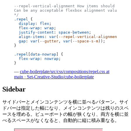
--repel-vertical-alignment How items should align 
Can be any acceptable flexbox alignment value.
*/
.repel
 {
  display
: 
flex
;
  flex-wrap
: 
wrap
;
  justify-content
: 
space-between
;
  align-items
: 
var
(
--repel-vertical-alignment
, 
cen
  gap
: 
var
(
--gutter
, 
var
(
--space-s-m
));
}
.repel
[
data-nowrap
] {
  flex-wrap
: 
nowrap
;
}
—
cube-boilerplate/src/css/compositions/repel.css at
main · Set-Creative-Studio/cube-boilerplate
Sidebar
サイドバーとメインコンテンツを横に並べるパターン。サイ
ドバーは指定した幅になり、メインコンテンツは残りのスペ
ースを埋める。ビューポートの幅が狭くなり、両方を横に並
べるスペースがなくなると、自動的に縦に積み重なる。