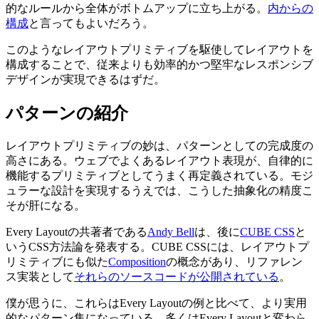
的なルールから全体がボトムアップに立ち上がる。
内からの
構成
と言ってもよいだろう。
このようなレイアウトプリミティブを駆使してレイアウトを
構成することで、従来よりも効率的かつ堅牢なレスポンシブ
デザインが実現できるはずだ。
パターンの紹介
レイアウトプリミティブの妙は、パターンとしての完成度の
高さにある。ウェブでよくあるレイアウト表現が、自律的に
機能するプリミティブとしてうまく再定義されている。モジ
ュラーな設計を実現するうえでは、こうした抽象化の精度こ
そが肝になる。
Every Layoutの共著者である
Andy Bell
は、後に
CUBE CSS
と
いうCSS方法論を発表する。CUBE CSSには、レイアウトプ
リミティブにも似た
Composition
の概念があり、リファレン
ス実装として
それらのソースコードが公開されている
。
僕が思うに、これらはEvery Layoutの例と比べて、より実用
的なパターン集になっている。多くはEvery Layoutと変わら