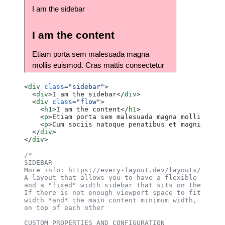
<
div
 class
=
"sidebar"
>
  <
div
>I am the sidebar</
div
>
  <
div
 class
=
"flow"
>
    <
h1
>I am the content</
h1
>
    <
p
>Etiam porta sem malesuada magna mollis euis
    <
p
>Cum sociis natoque penatibus et magnis dis 
  </
div
>
</
div
>
/*
SIDEBAR
More info: https://every-layout.dev/layouts/sideba
A layout that allows you to have a flexible main c
and a "fixed" width sidebar that sits on the left 
If there is not enough viewport space to fit both 
width *and* the main content minimum width, they w
on top of each other
CUSTOM PROPERTIES AND CONFIGURATION