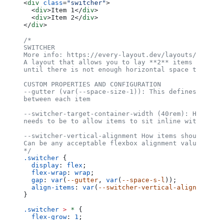
<
div
 class
=
"switcher"
>
  <
div
>Item 1</
div
>
  <
div
>Item 2</
div
>
</
div
>
/*
SWITCHER
More info: https://every-layout.dev/layouts/switch
A layout that allows you to lay **2** items next t
until there is not enough horizontal space to allo
CUSTOM PROPERTIES AND CONFIGURATION
--gutter (var(--space-size-1)): This defines the s
between each item
--switcher-target-container-width (40rem): How lar
needs to be to allow items to sit inline with each
--switcher-vertical-alignment How items should ali
Can be any acceptable flexbox alignment value.
*/
.switcher
 {
  display
: 
flex
;
  flex-wrap
: 
wrap
;
  gap
: 
var
(
--gutter
, 
var
(
--space-s-l
));
  align-items
: 
var
(
--switcher-vertical-alignment
, 
}
.switcher
 >
 *
 {
  flex-grow
: 
1
;