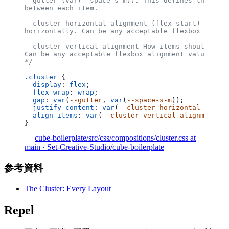
--gutter (var(--space-s-m)): This defines the spac
between each item.
--cluster-horizontal-alignment (flex-start) How it
horizontally. Can be any acceptable flexbox aligmn
--cluster-vertical-alignment How items should alig
Can be any acceptable flexbox alignment value.
*/
.cluster
 {
  display
: 
flex
;
  flex-wrap
: 
wrap
;
  gap
: 
var
(
--gutter
, 
var
(
--space-s-m
));
  justify-content
: 
var
(
--cluster-horizontal-alignm
  align-items
: 
var
(
--cluster-vertical-alignment
, 
c
}
—
cube-boilerplate/src/css/compositions/cluster.css at
main · Set-Creative-Studio/cube-boilerplate
参考資料
The Cluster: Every Layout
Repel