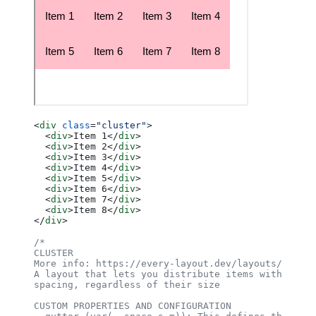
<
div
 class
=
"cluster"
>
  <
div
>Item 1</
div
>
  <
div
>Item 2</
div
>
  <
div
>Item 3</
div
>
  <
div
>Item 4</
div
>
  <
div
>Item 5</
div
>
  <
div
>Item 6</
div
>
  <
div
>Item 7</
div
>
  <
div
>Item 8</
div
>
</
div
>
/*
CLUSTER
More info: https://every-layout.dev/layouts/cluste
A layout that lets you distribute items with consi
spacing, regardless of their size
CUSTOM PROPERTIES AND CONFIGURATION