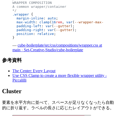
WRAPPER COMPOSITION
A common wrapper/container
*/
.wrapper
 {
  margin-inline
: 
auto
;
  max-width
: 
clamp
(
16
rem
, 
var
(
--wrapper-max-width
,
  padding-left
: 
var
(
--gutter
);
  padding-right
: 
var
(
--gutter
);
  position
: 
relative
;
}
—
cube-boilerplate/src/css/compositions/wrapper.css at
main · Set-Creative-Studio/cube-boilerplate
参考資料
The Center: Every Layout
Use CSS Clamp to create a more flexible wrapper utility -
Piccalilli
Cluster
要素を水平方向に並べて、スペースが足りなくなったら自動
的に折り返す。ラベルの長さに応じたレイアウトができる。