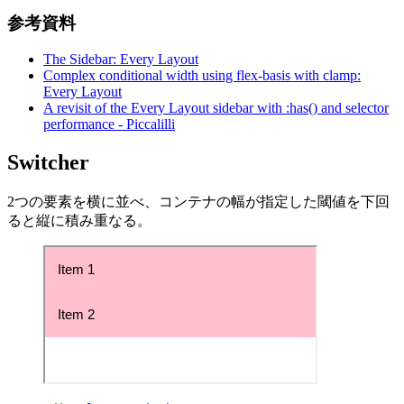
参考資料
The Sidebar: Every Layout
Complex conditional width using flex-basis with clamp:
Every Layout
A revisit of the Every Layout sidebar with :has() and selector
performance - Piccalilli
Switcher
2つの要素を横に並べ、コンテナの幅が指定した閾値を下回
ると縦に積み重なる。