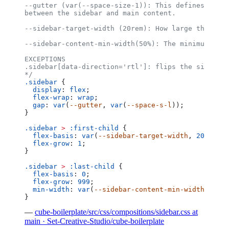
--gutter (var(--space-size-1)): This defines the s
between the sidebar and main content.
--sidebar-target-width (20rem): How large the side
--sidebar-content-min-width(50%): The minimum size
EXCEPTIONS
.sidebar[data-direction='rtl']: flips the sidebar 
*/
.sidebar
 {
  display
: 
flex
;
  flex-wrap
: 
wrap
;
  gap
: 
var
(
--gutter
, 
var
(
--space-s-l
));
}
.sidebar
 >
 :first-child
 {
  flex-basis
: 
var
(
--sidebar-target-width
, 
20
rem
);
  flex-grow
: 
1
;
}
.sidebar
 >
 :last-child
 {
  flex-basis
: 
0
;
  flex-grow
: 
999
;
  min-width
: 
var
(
--sidebar-content-min-width
, 
50
%
)
}
—
cube-boilerplate/src/css/compositions/sidebar.css at
main · Set-Creative-Studio/cube-boilerplate