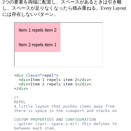
2つの要素を両端に配置し、スペースがあるときは引き離
し、スペースが足りなくなったら積み重ねる。Every Layout
には存在しないパターン。
<
div
 class
=
"repel"
>
  <
div
>Item 1 repels item 2</
div
>
  <
div
>Item 2 repels item 1</
div
>
</
div
>
/*
REPEL
A little layout that pushes items away from each o
there is space in the viewport and stacks on small
CUSTOM PROPERTIES AND CONFIGURATION
--gutter (var(--space-s-m)): This defines the spac
between each item.