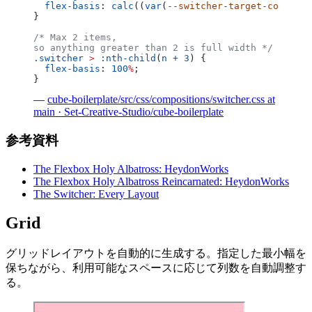
  flex-basis
: 
calc
((
var
(
--switcher-target-containe
}
/* Max 2 items,
so anything greater than 2 is full width */
.switcher
 >
 :nth-child
(
n + 3
) {
  flex-basis
: 
100
%
;
}
—
cube-boilerplate/src/css/compositions/switcher.css at
main · Set-Creative-Studio/cube-boilerplate
参考資料
The Flexbox Holy Albatross: HeydonWorks
The Flexbox Holy Albatross Reincarnated: HeydonWorks
The Switcher: Every Layout
Grid
グリッドレイアウトを自動的に生成する。指定した最小幅を
保ちながら、利用可能なスペースに応じて列数を自動調整す
る。