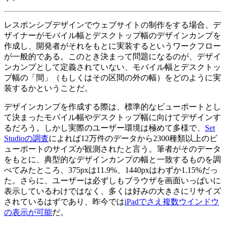
レスポンシブデザインでウェブサイトの制作をする場合、デ
ザイナーがモバイル幅とデスクトップ幅のデザインカンプを
作成し、開発者がそれをもとに実装するというワークフロー
が一般的である。このとき決まって問題になるのが、デザイ
ンカンプとして定義されていない、モバイル幅とデスクトッ
プ幅の「間」（もしくはその区間の外の幅）をどのように実
装するかということだ。
デザインカンプを作成する際は、標準的なビューポートとし
て決まったモバイル幅やデスクトップ幅に向けてデザインす
るだろう。しかし実際のユーザー環境は極めて多様で、
Set
Studioの調査
によれば12万件のデータから2300種類以上のビ
ューポートのサイズが観測されたと言う。筆者がそのデータ
をもとに、典型的なデザインカンプの幅と一致するものを調
べてみたところ、375pxは11.9%、1440pxはわずか1.15%だっ
た。さらに、ユーザーは必ずしもブラウザを画面いっぱいに
表示しているわけではなく、多くは好みの大きさにリサイズ
されているはずであり、昨今では
iPadでさえ複数ウインドウ
の表示が可能
だ。