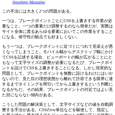
Smashing Magazine
この手法には大きく2つの問題がある。
一つは、ブレークポイントごとにCSSを上書きする作業が必
要なこと。一つの要素だけ調整するのなら簡単だが、実際は
サイト全体に渡るあらゆる要素においてこの作業をすること
になる。保守性の観点でも好ましくない。
もう一つは、ブレークポイントに近づくにつれて見栄えが悪
くなってしまうこと。モバイル幅からデスクトップ幅にかけ
てCSSを記述する場合、ビューポートの幅が広がることにと
もなって文字サイズの調整が必要になるたび、ブレークポイ
ントを設けてCSSを上書きすることになる。しかし現実的な
問題として、ブレークポイントを無数に設けるわけにはいか
ないので、見た目の理想状態から離れて許容できる限界に達
するまでタイミングを間引いてから上書きするという判断に
なるがちだ。その結果、ブレークポイントの付近ではよい見
た目にならない傾向がある。
こうした問題の解決策として、文字サイズなどの値を自動調
整する手法がある。CSSのvw単位などを駆使して、指定し