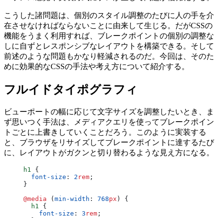
こうした諸問題は、個別のスタイル調整のたびに人の手を介
在させなければならないことに由来して生じる。だがCSSの
機能をうまく利用すれば、ブレークポイントの個別の調整な
しに自ずとレスポンシブなレイアウトを構築できる。そして
前述のような問題もかなり軽減されるのだ。今回は、そのた
めに効果的なCSSの手法や考え方について紹介する。
フルイドタイポグラフィ
ビューポートの幅に応じて文字サイズを調整したいとき、ま
ず思いつく手法は、メディアクエリを使ってブレークポイン
トごとに上書きしていくことだろう。このように実装する
と、ブラウザをリサイズしてブレークポイントに達するたび
に、レイアウトがガクンと切り替わるような見え方になる。
h1
 {
  font-size
: 
2
rem
;
}
@media
 (
min-width
: 
768
px
) {
  h1
 {
    font-size
: 
3
rem
;