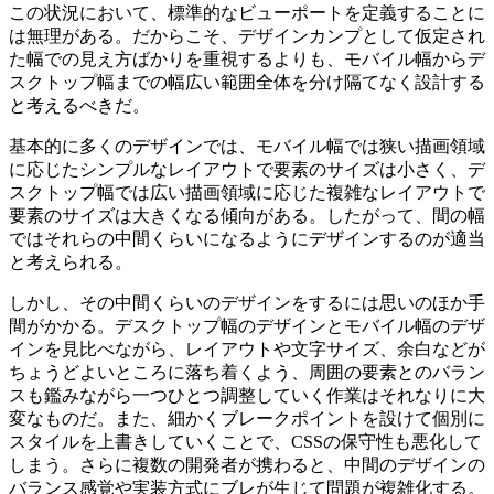
この状況において、標準的なビューポートを定義することに
は無理がある。だからこそ、デザインカンプとして仮定され
た幅での見え方ばかりを重視するよりも、モバイル幅からデ
スクトップ幅までの幅広い範囲全体を分け隔てなく設計する
と考えるべきだ。
基本的に多くのデザインでは、モバイル幅では狭い描画領域
に応じたシンプルなレイアウトで要素のサイズは小さく、デ
スクトップ幅では広い描画領域に応じた複雑なレイアウトで
要素のサイズは大きくなる傾向がある。したがって、間の幅
ではそれらの中間くらいになるようにデザインするのが適当
と考えられる。
しかし、その中間くらいのデザインをするには思いのほか手
間がかかる。デスクトップ幅のデザインとモバイル幅のデザ
インを見比べながら、レイアウトや文字サイズ、余白などが
ちょうどよいところに落ち着くよう、周囲の要素とのバラン
スも鑑みながら一つひとつ調整していく作業はそれなりに大
変なものだ。また、細かくブレークポイントを設けて個別に
スタイルを上書きしていくことで、CSSの保守性も悪化して
しまう。さらに複数の開発者が携わると、中間のデザインの
バランス感覚や実装方式にブレが生じて問題が複雑化する。