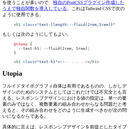
を使うことが多いので、
独自のPostCSSプラグイン作成した
うえで独自関数を導入している
。これはTailwind CSSで次の
ように使用できる。
<
h1
 class
=
"text-[length:--fluid(2rem,5rem)]"
>
<!-- 
もしくは次のようにしてもよい。
@theme
 {
  --text-h1: --fluid(2rem, 5rem);
}
<
h1
 class
=
"text-h1"
>
<!-- ... -->
</
h1
>
Utopia
フルイドタイポグラフィ自体は有用であるものの、しかしデ
ザインのためのシステムとしてはこれだけでは不完全とも言
える。レスポンシブデザインにおける値の指定は、単一の要
素のみではなく、複数要素の組み合わせからなる問題だと考
えると、その組み合わせをどのように生成すべきかが次の問
いになるからである。
具体的に言えば、レスポンシブデザインを前提としたタイプ