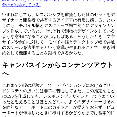
分けがなされている
。
いずれにしても、レスポンシブを前提とした値のセットをデ
ザイナーと開発者で共有するアイデアは有用に感じる。とい
うのも、モバイル幅とデスクトップ幅で別々にデザインカン
プを作成していると、それぞれで別物のデザインをしている
ような意識になることがしばしばある。そうしたとき、文字
サイズや余白に対して、モバイル幅とデスクトップ幅で共通
のスケールを適用するという意識が生まれることで、良き制
約として機能することを期待できるからだ。
キャンバスインからコンテンツアウト
へ
これまでの僕の経験として、デザインカンプにおけるグリッ
ドシステムの扱いには非常に苦心してきた。この指定をもと
にCSSを作成しても、レスポンシブデザインとしてうまくい
ったと思えることはほとんどない。多くのデザイナーはそれ
を静的なアートボード上のガイドとしか捉えておらず、ビュ
ーポートが伸縮したときに機能するかどうかまでは基本的に