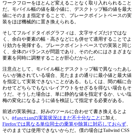
ワークフローをほとんど変えることなく取り入れられること
だ。モバイル幅の値を最小値に、デスクトップ幅の値を最大
値にそのまま指定することで、ブレークポイントベースの実
装をほぼ機械的に置き換えられる。
そしてフルイドタイポグラフィは、文字サイズだけではな
く、余白や要素の幅・高さなどにも併せて適用することでよ
り効力を発揮する。ブレークポイントベースでの実装と同じ
く、全体のバランスが問題であり、そのためにはさまざまな
要素を同時に調整することが肝心だからだ。
注意点として、モバイル幅とデスクトップ幅で異なったあし
らいが施されている場合、見たままの通りに最小値と最大値
を指定して実装できないことがある。もしくは、間の幅に合
わせてどちらでもないレイアウトをせざるを得ない場合もそ
うだ。そうした場合は、単に静的な値を指定するか、いい塩
梅の変化になるように値を検証して指定する必要がある。
前述の実装例は、好みのツールに合わせて書き換えるとよ
い。
の実装状況はまだ不十分なこと
に加え、
@function
Firefoxでは異なる単位同士の乗算や除算に対応しておらず
、
そのままでは使用できないからだ。僕の場合はTailwind CSS