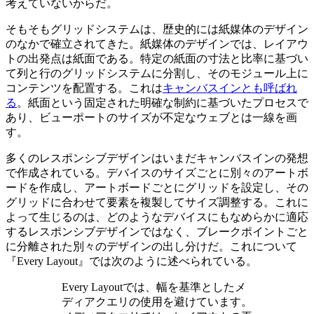
考えていないからだ。
そもそもグリッドシステムは、歴史的には紙媒体のデザイン
のなかで確立されてきた。紙媒体のデザインでは、レイアウ
トの出発点は紙面である。特定の紙面の寸法と比率に基づい
て列と行のグリッドシステムに分割し、そのモジュール上に
コンテンツを配置する。これは
キャンバスインとも呼ばれ
る
。紙面という固定された明確な制約に基づいたプロセスで
あり、ビューポートのサイズが不定なウェブとは一線を画
す。
多くのレスポンシブデザインはいまだキャンバスインの発想
で作成されている。デバイスのサイズごとに別々のアートボ
ードを作成し、アートボードごとにグリッドを設定し、その
グリッドに合わせて要素を複製してサイズ調整する。これに
よって生じるのは、どのようなデバイスにもなめらかに適応
するレスポンシブデザインではなく、ブレークポイントごと
に分離された別々のデザインの出し分けだ。これについて
『Every Layout』では次のように述べられている。
Every Layoutでは、幅を基準としたメ
ディアクエリの使用を避けています。