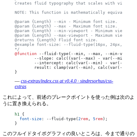
Creates fluid typography that scales with viewport
NOTE: This function is mathematically equivalent t
@param {Length} --min - Minimum font size.
@param {Length} --max - Maximum font size.
@param {Length} --min-viewport - Minimum viewport 
@param {Length} --max-viewport - Maximum viewport 
@returns {Length} Fluid font size.
@example font-size: --fluid-type(16px, 24px, 320px
*/
@function
 --fluid-type(--min, --max, --min-viewpor
	--slope: calc((var(--max) - var(--min)) /
	--intercept: calc(var(--min) - var(--slop
	result: clamp(var(--min), calc(var(--inte
}
—
css-extras/index.css at v0.4.0 · sindresorhus/css-
extras
これによって、前述のブレークポイントを使った例は次のよ
うに置き換えられる。
h1
 {
  font-size
: --fluid-type(
2
rem
, 
5
rem
);
}
このフルイドタイポグラフィの良いところは、今まで通りの