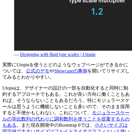
—
Designing with fluid type scales | Utopia
実際にUtopiaを使うとどのようなウェブページができるかに
ついては、
公式のデモ
や
Showcaseの事例
を開いてリサイズし
てみるとわかりやすい。
Utopiaは、デザイナーの設計の一部を自動化すると同時に制
約するアプローチでもある。これが良い方向に働くこともあ
れば、そうならないこともあるだろう。特にモジュラースケ
ールは思うように機能しないことも多いので、そのまま採用
すると不便かもしれない。これについて、
モジュラースケー
ルの等比数列の代わりに調和数列を使うことを提案するもの
もある
。また現在開発中のBootstrap 6では、
小さいサイズは
固定値で大きいサイズはフルイドタイポグラフィという使い