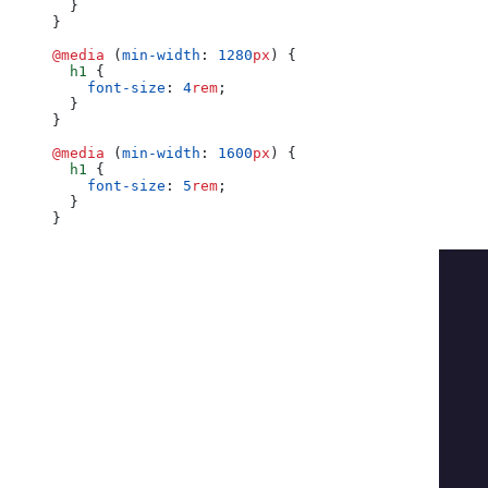
  }
}
@media
 (
min-width
: 
1280
px
) {
  h1
 {
    font-size
: 
4
rem
;
  }
}
@media
 (
min-width
: 
1600
px
) {
  h1
 {
    font-size
: 
5
rem
;
  }
}