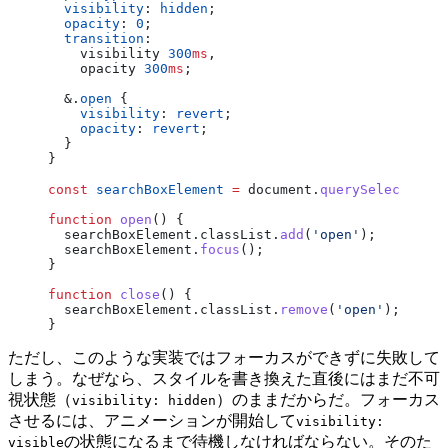
  visibility
: 
hidden
;
  opacity
: 
0
;
  transition
:
    visibility 
300
ms
,
    opacity 
300
ms
;
  &.
open
 {
    visibility
: 
revert
;
    opacity
: 
revert
;
  }
}
const
 searchBoxElement
 =
 document.
querySelector
(
'i
function
 open
() {
  searchBoxElement.classList.
add
(
'open'
);
  searchBoxElement.
focus
();
}
function
 close
() {
  searchBoxElement.classList.
remove
(
'open'
);
}
ただし、このような実装ではフォーカスができずに失敗して
しまう。なぜなら、スタイルを書き換えた直後にはまだ不可
視状態（
）のままだからだ。フォーカス
visibility: hidden
させるには、アニメーションが開始して
visibility:
の状態になるまで待機しなければならない。そのた
visible