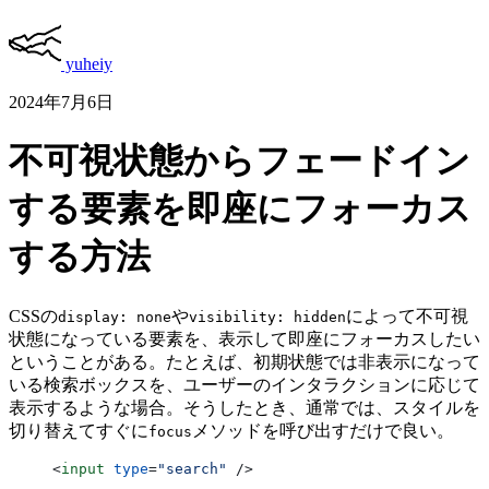
yuheiy
2024年7月6日
不可視状態からフェードイン
する要素を即座にフォーカス
する方法
CSSの
や
によって不可視
display: none
visibility: hidden
状態になっている要素を、表示して即座にフォーカスしたい
ということがある。たとえば、初期状態では非表示になって
いる検索ボックスを、ユーザーのインタラクションに応じて
表示するような場合。そうしたとき、通常では、スタイルを
切り替えてすぐに
メソッドを呼び出すだけで良い。
focus
<
input
 type
=
"search"
 />