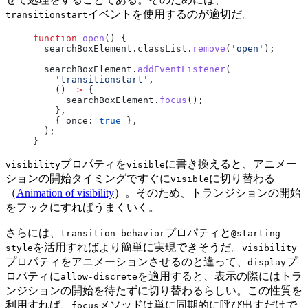
イベントを使用するのが適切だ。
transitionstart
function
 open
() {
  searchBoxElement.classList.
remove
(
'open'
);
  searchBoxElement.
addEventListener
(
    'transitionstart'
,
    () 
=>
 {
      searchBoxElement.
focus
();
    },
    { once: 
true
 },
  );
}
プロパティを
に書き換えると、アニメー
visibility
visible
ションの開始タイミングですぐに
に切り替わる
visible
（
Animation of visibility
）。そのため、トランジションの開始
をフックにすればうまくいく。
さらには、
プロパティと
transition-behavior
@starting-
を活用すればより簡単に実現できそうだ。
style
visibility
プロパティをアニメーションさせるのと違って、
プ
display
ロパティに
を適用すると、表示の際にはトラ
allow-discrete
ンジションの開始を待たずに切り替わるらしい。この性質を
利用すれば、
メソッドは単に同期的に呼び出すだけで
focus