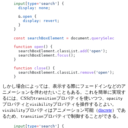
input
[
type
=
'search'
] {
  display
: 
none
;
  &.
open
 {
    display
: 
revert
;
  }
}
const
 searchBoxElement
 =
 document.
querySelector
(
'i
function
 open
() {
  searchBoxElement.classList.
add
(
'open'
);
  searchBoxElement.
focus
();
}
function
 close
() {
  searchBoxElement.classList.
remove
(
'open'
);
}
しかし場合によっては、表示する際にフェードインなどのア
ニメーションを伴わせたいこともある。これを簡単に実現す
るには、CSSの
プロパティを使いつつ、
transition
opacity
プロパティと
プロパティを操作するとよい。
visibility
プロパティはアニメーション可能（
discrete
）であ
visibility
るため、
プロパティで制御することができる。
transition
input
[
type
=
'search'
] {