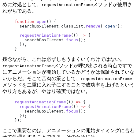
めに対処として、
メソッドが使用さ
requestAnimationFrame
れがちである。
function
 open
() {
  searchBoxElement.classList.
remove
(
'open'
);
  requestAnimationFrame
(() 
=>
 {
    searchBoxElement.
focus
();
  });
}
残念ながら、これは必ずしもうまくいくわけではない。
メソッドが呼び出される時点ですで
requestAnimationFrame
にアニメーションが開始しているかどうかは保証されていな
いからだ。そこで苦肉の策として、
requestAnimationFrame
メソッドを二重に入れ子にすることで成功率を上げるという
やり方もあるが、やはり確実ではない。
requestAnimationFrame
(() 
=>
 {
  requestAnimationFrame
(() 
=>
 {
    searchBoxElement.
focus
();
  });
});
ここで重要なのは、アニメーションの開始タイミングに合わ
せて処理をすることである。そのためには、