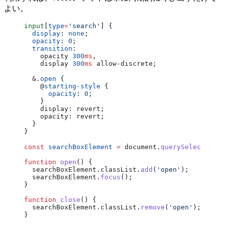
よい。
input
[
type
=
'search'
] {
  display
: 
none
;
  opacity
: 
0
;
  transition
:
    opacity 
300
ms
,
    display 
300
ms
 allow-discrete;
  &.
open
 {
    @
starting-style
 {
      opacity
: 
0
;
    }
    display: revert;
    opacity: revert;
  }
}
const
 searchBoxElement
 =
 document.
querySelector
(
'i
function
 open
() {
  searchBoxElement.classList.
add
(
'open'
);
  searchBoxElement.
focus
();
}
function
 close
() {
  searchBoxElement.classList.
remove
(
'open'
);
}