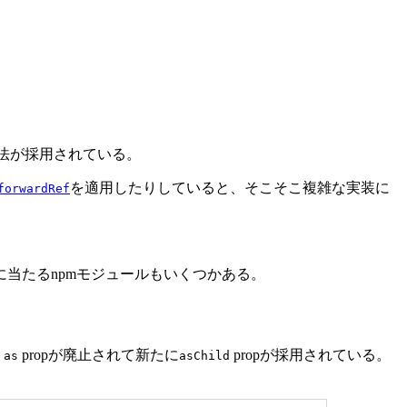
法が採用されている。
を適用したりしていると、そこそこ複雑な実装に
forwardRef
当たるnpmモジュールもいくつかある。
、
propが廃止されて新たに
propが採用されている。
as
asChild