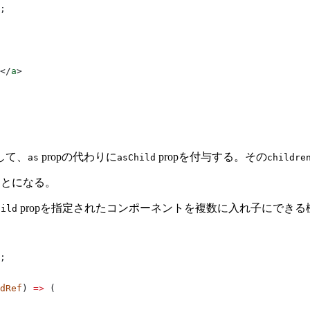
;
</
a
>
して、
propの代わりに
propを付与する。その
as
asChild
childre
ことになる。
propを指定されたコンポーネントを複数に入れ子にでき
hild
;
dRef
) 
=>
 (