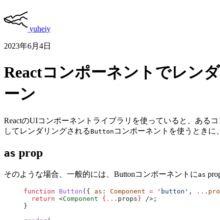
yuheiy
2023年6月4日
Reactコンポーネントでレ
ーン
ReactのUIコンポーネントライブラリを使っていると、あ
してレンダリングされる
コンポーネントを使うときに
Button
prop
as
そのような場合、一般的には、Buttonコンポーネントに
pr
as
function
 Button
({ 
as
: 
Component
 =
 'button'
, 
...
pro
  return
 <
Component
 {...
props
}
 />;
}