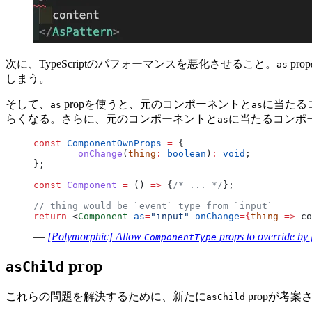
次に、TypeScriptのパフォーマンスを悪化させること。
pr
as
しまう。
そして、
propを使うと、元のコンポーネントと
に当たる
as
as
らくなる。さらに、元のコンポーネントと
に当たるコンポ
as
const
 ComponentOwnProps
 =
 {
	onChange
(
thing
:
 boolean
)
:
 void
;
};
const
 Component
 =
 () 
=>
 {
/* ... */
};
// thing would be `event` type from `input`
return
 <
Component
 as
=
"input"
 onChange
={
thing
 =>
 co
—
[Polymorphic] Allow
props to override by j
ComponentType
prop
asChild
これらの問題を解決するために、新たに
propが考
asChild