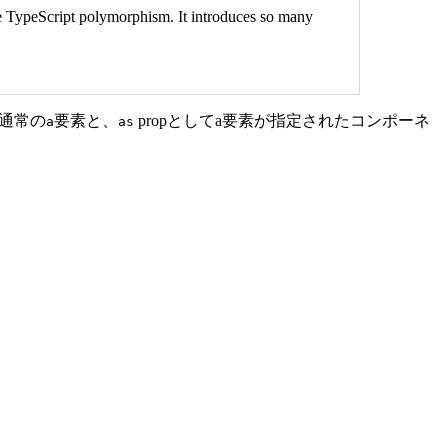
me TypeScript polymorphism. It introduces so many
、通常の
要素と、
propとしてa要素が指定されたコンポーネ
a
as