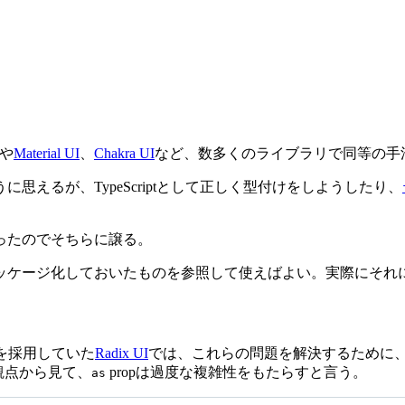
や
Material UI
、
Chakra UI
など、数多くのライブラリで同等の手
えるが、TypeScriptとして正しく型付けをしようしたり、
ったのでそちらに譲る。
ッケージ化しておいたものを参照して使えばよい。実際にそれに
pを採用していた
Radix UI
では、これらの問題を解決するために
観点から見て、
propは過度な複雑性をもたらすと言う。
as