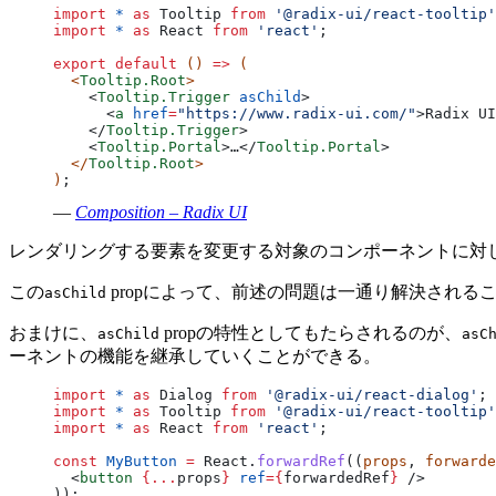
import
 *
 as
 Tooltip 
from
 '@radix-ui/react-tooltip'
import
 *
 as
 React 
from
 'react'
;
export
 default
 () 
=>
 (
  <
Tooltip.Root
>
    <
Tooltip.Trigger
 asChild
>
      <
a
 href
=
"https://www.radix-ui.com/"
>Radix UI
    </
Tooltip.Trigger
>
    <
Tooltip.Portal
>…</
Tooltip.Portal
>
  </
Tooltip.Root
>
)
;
—
Composition – Radix UI
レンダリングする要素を変更する対象のコンポーネントに対
この
propによって、前述の問題は一通り解決される
asChild
おまけに、
propの特性としてもたらされるのが、
asChild
asC
ーネントの機能を継承していくことができる。
import
 *
 as
 Dialog 
from
 '@radix-ui/react-dialog'
;
import
 *
 as
 Tooltip 
from
 '@radix-ui/react-tooltip'
import
 *
 as
 React 
from
 'react'
;
const
 MyButton
 =
 React.
forwardRef
((
props
, 
forwarde
  <
button
 {...
props
}
 ref
={
forwardedRef
}
 />
));