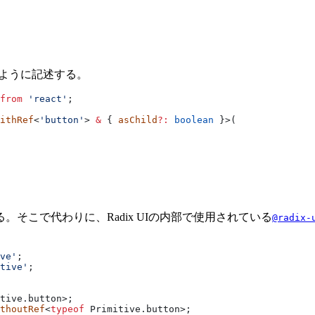
ように記述する。
from
 'react'
;
ithRef
<
'button'
> 
&
 { 
asChild
?:
 boolean
 }>(
そこで代わりに、Radix UIの内部で使用されている
@radix-
ve'
;
tive'
;
tive.button>;
thoutRef
<
typeof
 Primitive.button>;