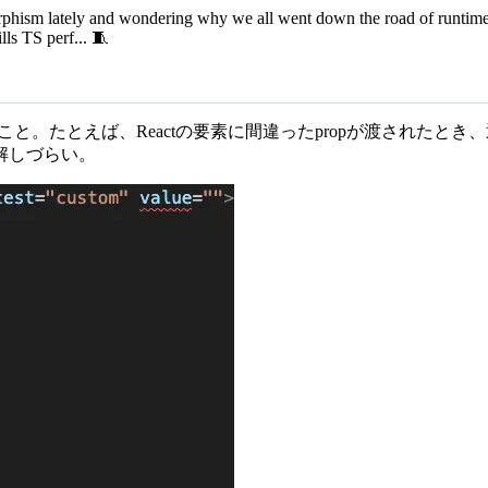
ymorphism lately and wondering why we all went down the road of runti
lls TS perf... 🧵
うこと。たとえば、Reactの要素に間違ったpropが渡されたとき
解しづらい。