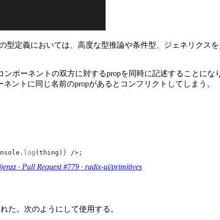
opの型定義においては、高度な型推論や条件型、ジェネリクス
コンポーネントの双方に対するpropを同時に記述することにな
ーネントに同じ名前のpropがあるとコンフリクトしてしまう。
nsole.
log
(thing)
}
 />;
jenzz · Pull Request #779 · radix-ui/primitives
案された。次のようにして使用する。