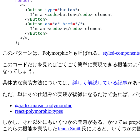
render
(
  <>
    <
Button
 type
=
"button"
>
      I’m a <
code
>button</
code
> element
    </
Button
>
    <
Button
 as
=
"a"
 href
=
"/"
>
      I’m an <
code
>a</
code
> element
    </
Button
>
  </>,
);
このパターンは、Polymorphicとも呼ばれる。
styled-components
このコードだけを見ればごくごく簡単に実現できる機能のように思
なってしまう。
具体的な実装方法については、
詳しく解説している記事
があ
ただ、単にその仕組みの実装が複雑になるだけであれば、パ
@radix-ui/react-polymorphic
react-polymorphic-types
しかし、それ以外にもいくつかの問題がある。かつて
pro
as
これらの機能を実装した
Jenna Smith
氏によると、いくつかの