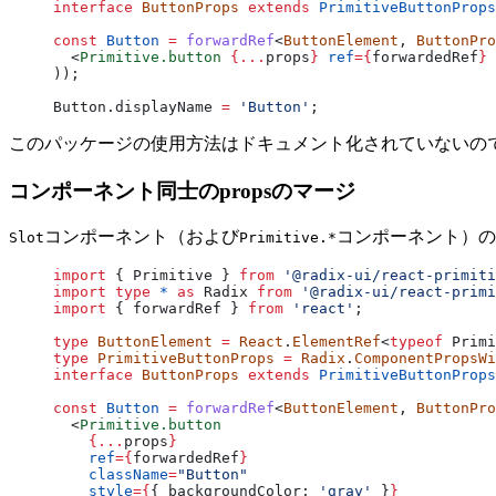
interface
 ButtonProps
 extends
 PrimitiveButtonProps
const
 Button
 =
 forwardRef
<
ButtonElement
, 
ButtonPro
  <
Primitive.button
 {...
props
}
 ref
={
forwardedRef
}
 
));
Button.displayName 
=
 'Button'
;
このパッケージの使用方法はドキュメント化されていないの
コンポーネント同士のpropsのマージ
コンポーネント（および
コンポーネント）の
Slot
Primitive.*
import
 { Primitive } 
from
 '@radix-ui/react-primiti
import
 type
 *
 as
 Radix 
from
 '@radix-ui/react-primi
import
 { forwardRef } 
from
 'react'
;
type
 ButtonElement
 =
 React
.
ElementRef
<
typeof
 Primi
type
 PrimitiveButtonProps
 =
 Radix
.
ComponentPropsWi
interface
 ButtonProps
 extends
 PrimitiveButtonProps
const
 Button
 =
 forwardRef
<
ButtonElement
, 
ButtonPro
  <
Primitive.button
    {...
props
}
    ref
={
forwardedRef
}
    className
=
"Button"
    style
={
{ backgroundColor: 
'gray'
 }
}