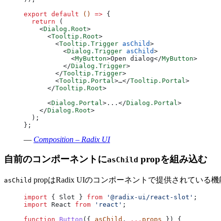
export
 default
 () 
=>
 {
  return
 (
    <
Dialog.Root
>
      <
Tooltip.Root
>
        <
Tooltip.Trigger
 asChild
>
          <
Dialog.Trigger
 asChild
>
            <
MyButton
>Open dialog</
MyButton
>
          </
Dialog.Trigger
>
        </
Tooltip.Trigger
>
        <
Tooltip.Portal
>…</
Tooltip.Portal
>
      </
Tooltip.Root
>
      <
Dialog.Portal
>...</
Dialog.Portal
>
    </
Dialog.Root
>
  );
};
—
Composition – Radix UI
自前のコンポーネントに
propを組み込む
asChild
propはRadix UIのコンポーネントで提供されて
asChild
import
 { Slot } 
from
 '@radix-ui/react-slot'
;
import
 React 
from
 'react'
;
function
 Button
({ 
asChild
, 
...
props
 }) {