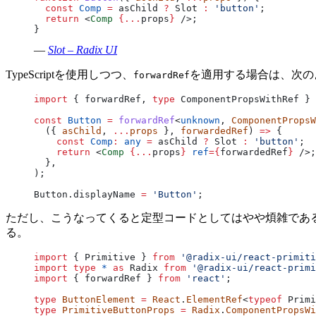
  const
 Comp
 =
 asChild 
?
 Slot 
:
 'button'
;
  return
 <
Comp
 {...
props
}
 />;
}
—
Slot – Radix UI
TypeScriptを使用しつつ、
を適用する場合は、次の
forwardRef
import
 { forwardRef, 
type
 ComponentPropsWithRef } 
const
 Button
 =
 forwardRef
<
unknown
, 
ComponentPropsW
  ({ 
asChild
, 
...
props
 }, 
forwardedRef
) 
=>
 {
    const
 Comp
:
 any
 =
 asChild 
?
 Slot 
:
 'button'
;
    return
 <
Comp
 {...
props
}
 ref
={
forwardedRef
}
 />;
  },
);
Button.displayName 
=
 'Button'
;
ただし、こうなってくると定型コードとしてはやや煩雑である。
る。
import
 { Primitive } 
from
 '@radix-ui/react-primiti
import
 type
 *
 as
 Radix 
from
 '@radix-ui/react-primi
import
 { forwardRef } 
from
 'react'
;
type
 ButtonElement
 =
 React
.
ElementRef
<
typeof
 Primi
type
 PrimitiveButtonProps
 =
 Radix
.
ComponentPropsWi